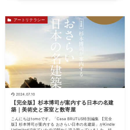
アートリテラシー
2024.07.10
【完全版】杉本博司が案内する日本の名建
築｜美術史と茶室と数寄屋
こんにちはtomoです。「Casa BRUTUS特別編集 【完全
版】杉本博司が案内する おさらい日本の名建築」がKindle
Unlimitedで出ていたので朝から読み耽っていました。結