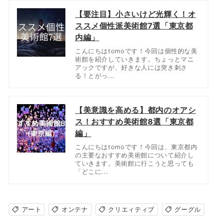
【要注目】小さいけど光輝く！オ
ススメ個性派美術館7選「東京都
内編」
こんにちはtomoです！今回は個性的な美
術館を紹介していきます。ちょっとマニ
アックですが、好きな人には突き刺さ
る！とがっ...
【美意識を高める】都内のオアシ
ス！おすすめ美術館8選「東京都
編」
こんにちはtomoです！今回は、東京都内
の主要なおすすめ美術館について紹介し
ていきます。美術館に行こうと思っても
「どこに...
アート
オンテナ
クリエィティブ
グーグル