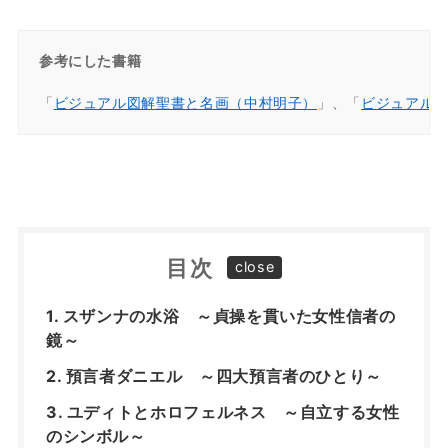
参考にした書籍
「
ビジュアル図解聖書と名画（中村明子）
」、「
ビジュアルワ
目次
スザンナの水浴 ～貞操を貫いた女性信者の
鏡～
預言者ダニエル ～四大預言者のひとり～
ユディトとホロフェルネス ～自立する女性
のシンボル～