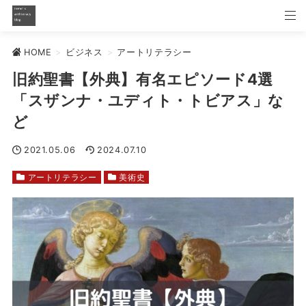
HOME
>
ビジネス
>
アートリテラシー
旧約聖書【外典】有名エピソード4選
「スザンナ・ユディト・トビアス」な
ど
2021.05.06
2024.07.10
アートリテラシー
美術史