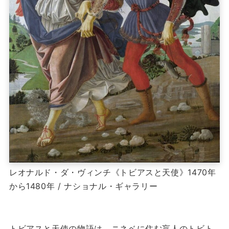
レオナルド・ダ・ヴィンチ《トビアスと天使》1470年
から1480年 / ナショナル・ギャラリー
トビアスと天使の物語は、ニネベに住む盲人のトビト